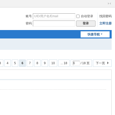
切
换
账号
自动登录
找回密码
到
窄
密码
立即注册
登录
版
快捷导航
3
4
5
6
7
8
9
10
... 18
/ 18 页
下一页