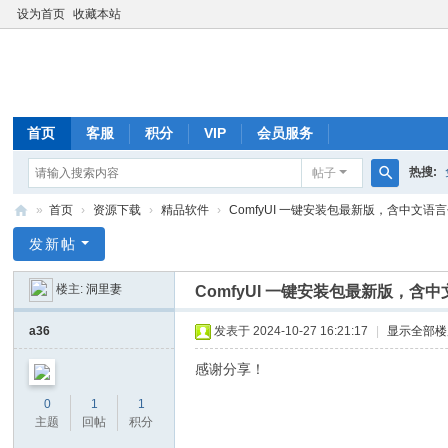
设为首页
收藏本站
首页
客服
积分
VIP
会员服务
热搜:
帖子
搜
»
首页
›
资源下载
›
精品软件
›
ComfyUI 一键安装包最新版，含中文语言包
索
动
发新帖
力
楼主:
洞里妻
ComfyUI 一键安装包最新版，含
资
源
a36
发表于 2024-10-27 16:21:17
|
显示全部楼
感谢分享！
0
1
1
主题
回帖
积分