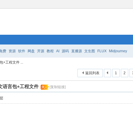
免费
资源
软件
网盘
开源
教程
AI
源码
直播源
文生图
FLUX
Midjourney
+工程文件 ...
返回列表
1
2
中文语言包+工程文件
火..
[复制链接]
层